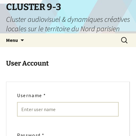
CLUSTER 9-3
Cluster audiovisuel & dynamiques créatives
locales sur le territoire du Nord parisien
Aller
Recherc
Menu
au
contenu
User Account
Username
*
Password
*