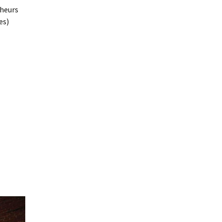
cheurs
es)