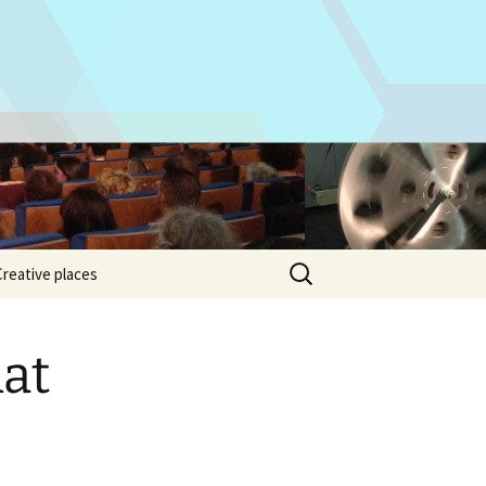
isien
Rechercher :
Creative places
iat