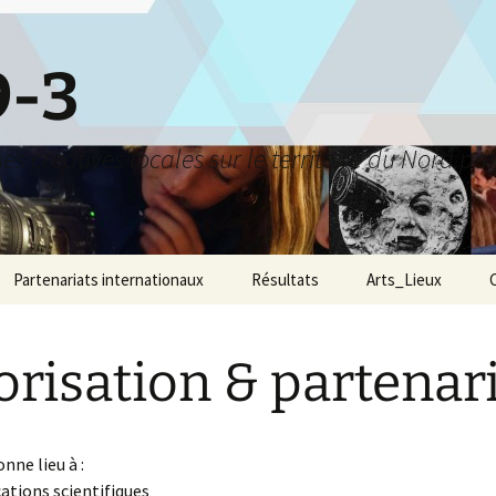
9-3
s créatives locales sur le territoire du Nord par
Partenariats internationaux
Résultats
Arts_Lieux
orisation & partenar
nne lieu à :
cations scientifiques