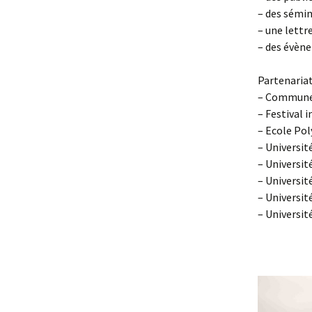
– des sémin
– une lettr
– des évène
Partenariat
– Commune
– Festival 
– Ecole Po
– Universit
– Universit
– Universit
– Universit
– Universit