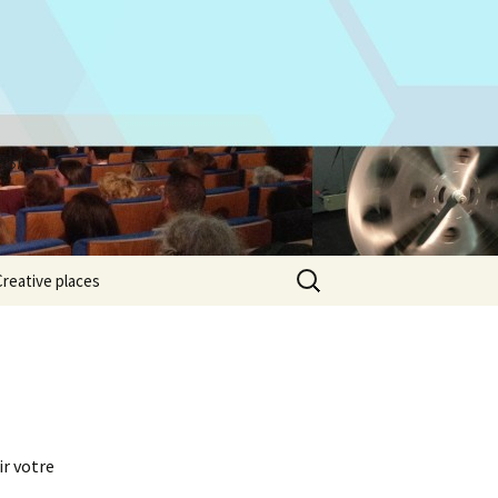
isien
Rechercher :
Creative places
ir votre