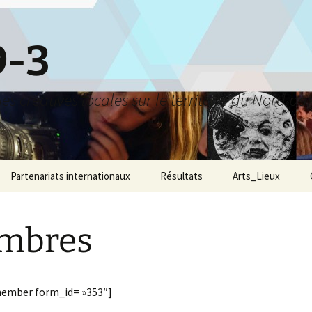
9-3
s créatives locales sur le territoire du Nord par
Partenariats internationaux
Résultats
Arts_Lieux
mbres
ember form_id= »353″]